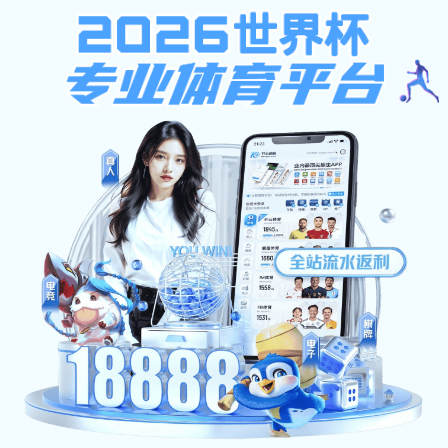
立即注册
宝威官网首页
官网 · 权
威体育数据平台
宝威官网首页 OFFICIAL WEBSITE
自2022年创立以来，
宝威官网首页
致力于为用户提供
包括NBA、英超、欧洲杯、LPL在内的热门赛事直播与
数据服务，广受用户信赖。
立即下载宝威官网首页APP