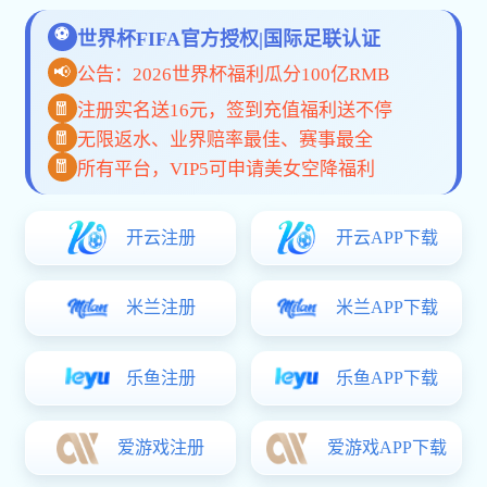
区高速访问与高并发下的稳定运行，全面提升用户操
作流畅度。
以信任构建口碑
所有服务均基于合规化机制运营，平台数据透明、交
易流程规范，长期致力于构建高可信度生态系统，持
续服务全球数百万用户，树立良好品牌形象。
多语言，多区域