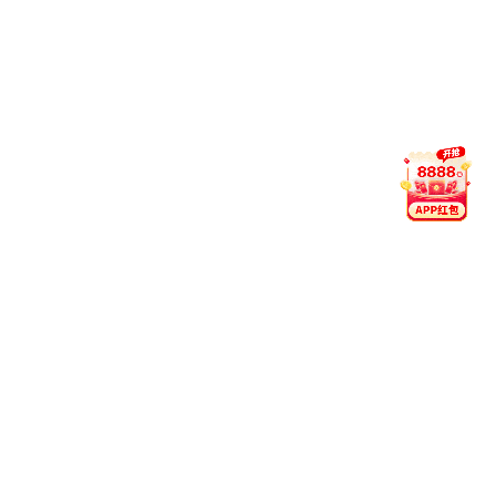
从注册到日常使用，流程清晰、体验顺畅
快速注册，零门槛体验
注册流程简单，新用户几步就能进入平台，宝威官网首页 的操作界面
也很容易上手。
赛事直播不卡顿
无论是高峰时段还是半夜观赛，视频和数据都同步稳定，适合长期关
注体育赛事的朋友。